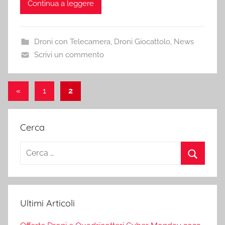
Continua a leggere
Droni con Telecamera
,
Droni Giocattolo
,
News
Scrivi un commento
Paginazione
Articolo
«
1
2
precedente
degli
articoli
Cerca
Ricerca
per:
Cerca
Ultimi Articoli