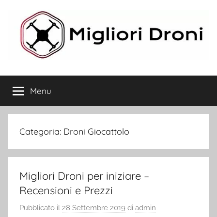
Salta
al
contenuto
Migliori
Menu
Droni
Categoria:
Droni Giocattolo
Migliori Droni per iniziare –
Recensioni e Prezzi
Pubblicato il
28 Settembre 2019
di
admin