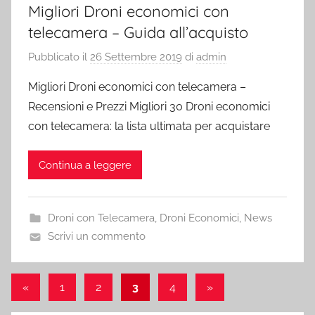
Migliori Droni economici con
telecamera – Guida all’acquisto
Pubblicato il
26 Settembre 2019
di
admin
Migliori Droni economici con telecamera –
Recensioni e Prezzi Migliori 30 Droni economici
con telecamera: la lista ultimata per acquistare
Continua a leggere
Droni con Telecamera
,
Droni Economici
,
News
Scrivi un commento
Paginazione
Articolo
Articolo
«
1
2
3
4
»
precedente
successivo
degli