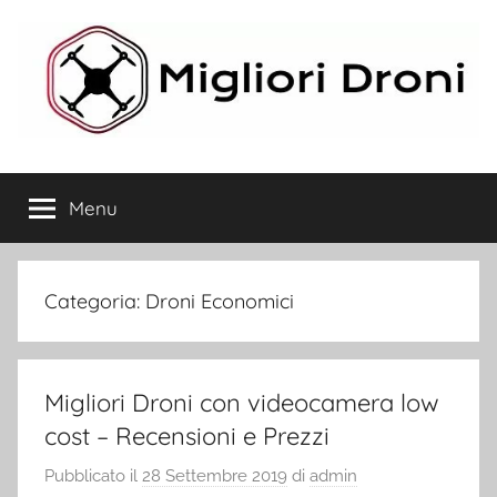
Salta
al
contenuto
Migliori
Menu
Droni
Categoria:
Droni Economici
Migliori Droni con videocamera low
cost – Recensioni e Prezzi
Pubblicato il
28 Settembre 2019
di
admin