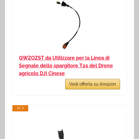
QWZOZST da Utilizzare per la Linea di
Segnale dello spargitore T25 del Drone
agricolo DJI Cinese
Vedi offerta su Amazon
N° 7