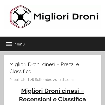
Salta
al
contenuto
Migliori
Menu
Droni
Migliori Droni cinesi – Prezzi e
Classifica
Pubblicato il
28 Settembre 2019
di
admin
Migliori Droni cinesi –
Recensioni e Classifica