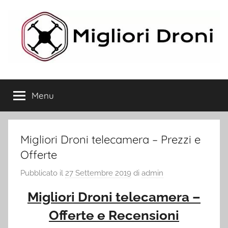
Salta
al
contenuto
Migliori
Menu
Droni
Migliori Droni telecamera – Prezzi e
Offerte
Pubblicato il
27 Settembre 2019
di
admin
Migliori Droni telecamera –
Offerte e Recensioni