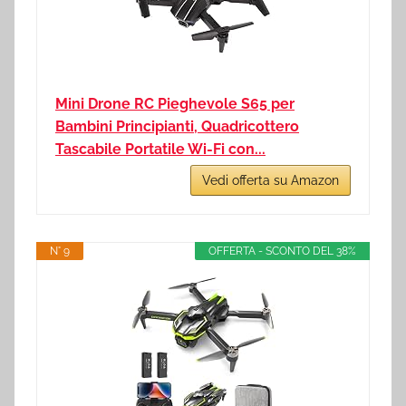
Mini Drone RC Pieghevole S65 per
Bambini Principianti, Quadricottero
Tascabile Portatile Wi-Fi con...
Vedi offerta su Amazon
N° 9
OFFERTA - SCONTO DEL 38%