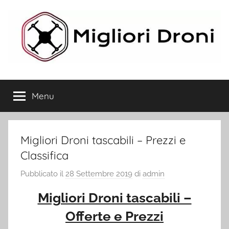
Salta
al
contenuto
Migliori
Menu
Droni
Migliori Droni tascabili – Prezzi e
Classifica
Pubblicato il
28 Settembre 2019
di
admin
Migliori Droni tascabili –
Offerte e Prezzi