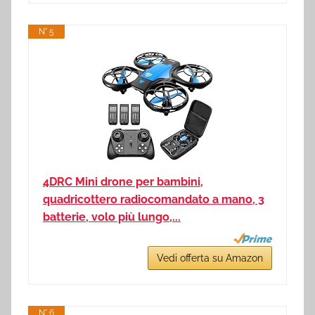
N° 5
4DRC Mini drone per bambini,
quadricottero radiocomandato a mano, 3
batterie, volo più lungo,...
Vedi offerta su Amazon
N° 6