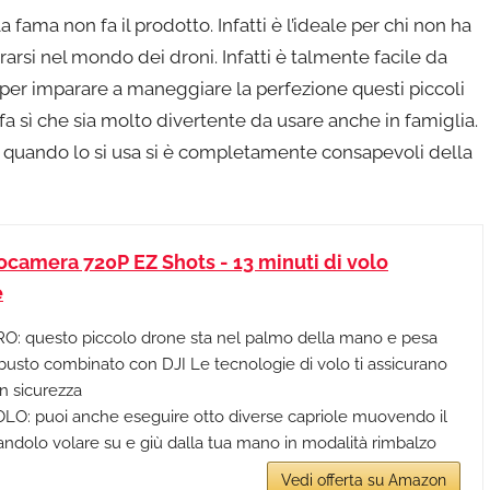
fama non fa il prodotto. Infatti è l’ideale per chi non ha
arsi nel mondo dei droni. Infatti è talmente facile da
per imparare a maneggiare la perfezione questi piccoli
fa sì che sia molto divertente da usare anche in famiglia.
 quando lo si usa si è completamente consapevoli della
tocamera 720P EZ Shots - 13 minuti di volo
e
questo piccolo drone sta nel palmo della mano e pesa
obusto combinato con DJI Le tecnologie di volo ti assicurano
n sicurezza
: puoi anche eseguire otto diverse capriole muovendo il
andolo volare su e giù dalla tua mano in modalità rimbalzo
Vedi offerta su Amazon