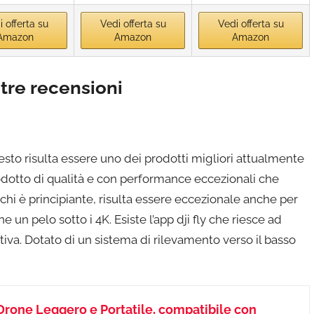
 offerta su
Vedi offerta su
Vedi offerta su
Amazon
Amazon
Amazon
tre recensioni
sto risulta essere uno dei prodotti migliori attualmente
rodotto di qualità e con performance eccezionali che
hi è principiante, risulta essere eccezionale anche per
e un pelo sotto i 4K. Esiste l’app dji fly che riesce ad
itiva. Dotato di un sistema di rilevamento verso il basso
rone Leggero e Portatile, compatibile con