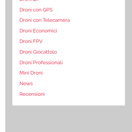
Droni con GPS
Droni con Telecamera
Droni Economici
Droni FPV
Droni Giocattolo
Droni Professionali
Mini Droni
News
Recensioni