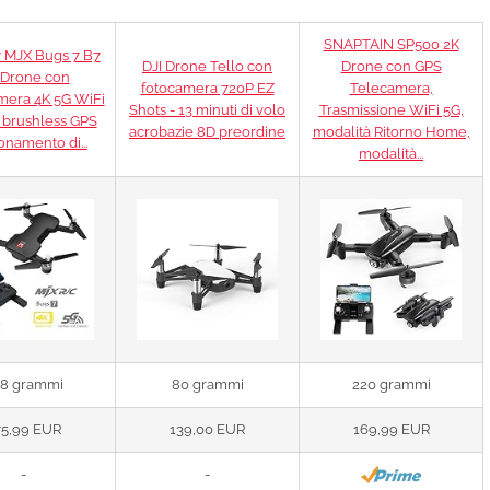
SNAPTAIN SP500 2K
 MJX Bugs 7 B7
DJI Drone Tello con
Drone con GPS
 Drone con
fotocamera 720P EZ
Telecamera,
mera 4K 5G WiFi
Shots - 13 minuti di volo
Trasmissione WiFi 5G,
 brushless GPS
acrobazie 8D preordine
modalità Ritorno Home,
onamento di...
modalità...
8 grammi
80 grammi
220 grammi
75,99 EUR
139,00 EUR
169,99 EUR
-
-