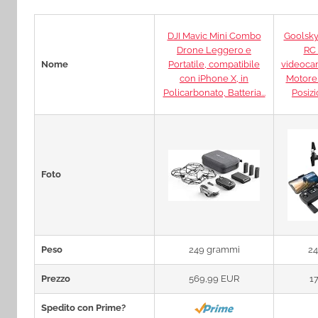
DJI Mavic Mini Combo
Goolsky
Drone Leggero e
RC
Nome
Portatile, compatibile
videoca
con iPhone X, in
Motore
Policarbonato, Batteria...
Posizi
Foto
Peso
249 grammi
24
Prezzo
569,99 EUR
1
Spedito con Prime?