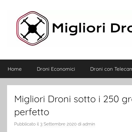
Salta
al
contenuto
Migliori
Home
Droni Economici
Droni con Teleca
Droni
Migliori Droni sotto i 250 
perfetto
Pubblicato il
3 Settembre 2020
di
admin