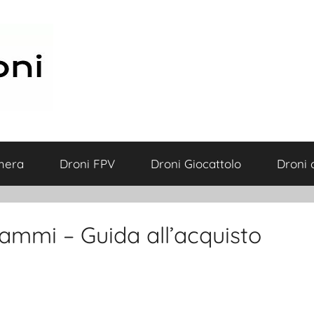
mera
Droni FPV
Droni Giocattolo
Droni 
grammi – Guida all’acquisto