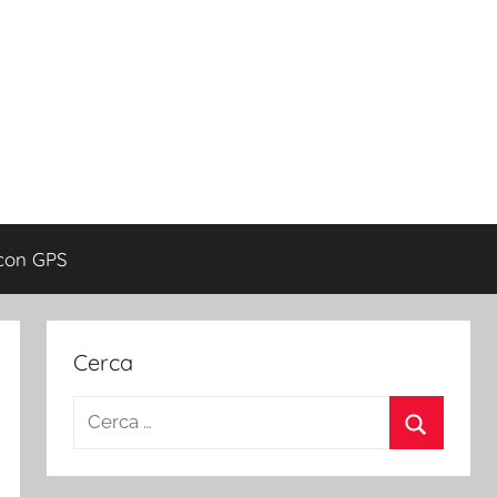
con GPS
Cerca
Ricerca
per:
Cerca