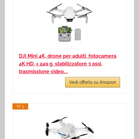
DJI Mini 4K, drone per adulti, fotocamera
4K HD, < 249 g, stabilizzatore 3 assi,
trasmissione video...
Vedi offerta su Amazon
N° 3