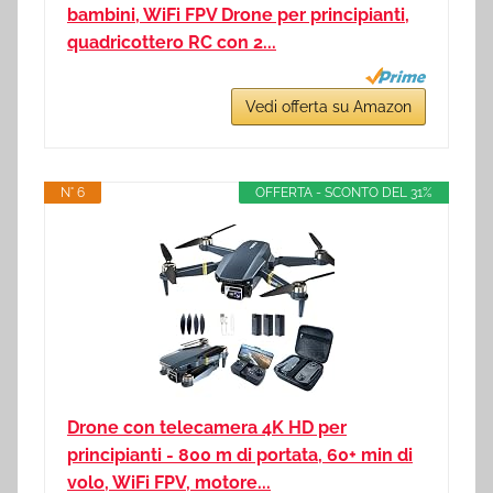
bambini, WiFi FPV Drone per principianti,
quadricottero RC con 2...
Vedi offerta su Amazon
N° 6
OFFERTA - SCONTO DEL 31%
Drone con telecamera 4K HD per
principianti - 800 m di portata, 60+ min di
volo, WiFi FPV, motore...