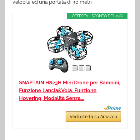
velocità ed una portata di 30 metri.
OFFERTA - SCONTO DEL 24%
SNAPTAIN H823H Mini Drone per Bambini,
Funzione Lancia&Vola, Funzione
Hovering, Modalità Senza...
Vedi offerta su Amazon