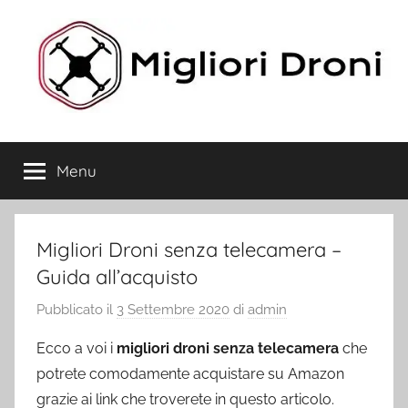
Salta
al
contenuto
Migliori
Menu
Droni
Migliori Droni senza telecamera –
Guida all’acquisto
Pubblicato il
3 Settembre 2020
di
admin
Ecco a voi i
migliori droni senza telecamera
che
potrete comodamente acquistare su Amazon
grazie ai link che troverete in questo articolo.