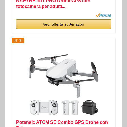
NAFYRE N11 PRO Drone GPS con
fotocamera per adulti...
Vedi offerta su Amazon
N° 3
Potensic ATOM SE Combo GPS Drone con