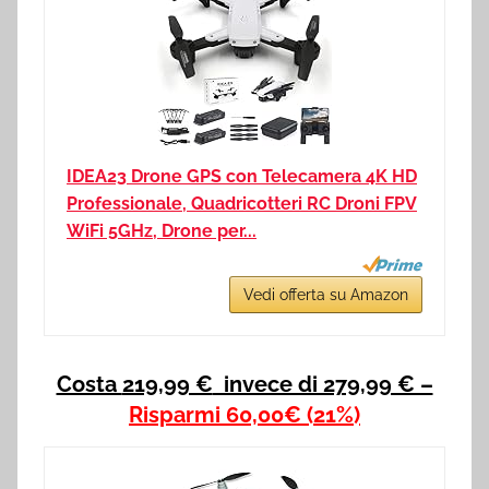
IDEA23 Drone GPS con Telecamera 4K HD
Professionale, Quadricotteri RC Droni FPV
WiFi 5GHz, Drone per...
Vedi offerta su Amazon
Costa
219,99 €
invece di 279,99 € –
Risparmi
60,00€
(21%)