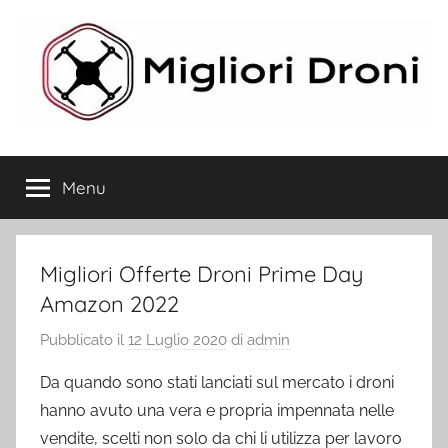
Salta
al
contenuto
Migliori
Menu
Droni
Migliori Offerte Droni Prime Day
Amazon 2022
Pubblicato il
12 Luglio 2020
di
admin
Da quando sono stati lanciati sul mercato i droni
hanno avuto una vera e propria impennata nelle
vendite, scelti non solo da chi li utilizza per lavoro