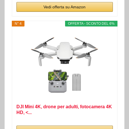
Vedi offerta su Amazon
N° 4
OFFERTA - SCONTO DEL 6%
DJI Mini 4K, drone per adulti, fotocamera 4K
HD, <...